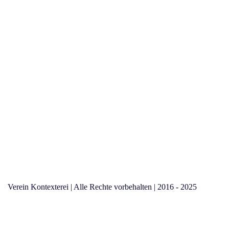
Verein Kontexterei | Alle Rechte vorbehalten | 2016 - 2025
(c) k-Struktur GmbH
| 2016 - 2023 | Herausgeberin: Kontexterei
Verein | 5661 Rauris | Traunerfeldweg 46